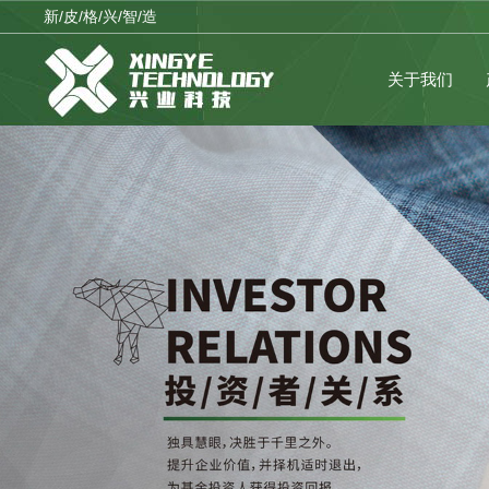
新/皮/格/兴/智/造
关于我们
公司品牌
临时公告
公司战略
理性投资
企业架构
公司制度