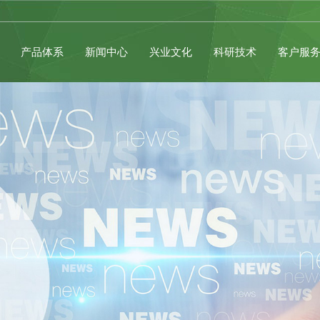
产品体系
新闻中心
兴业文化
科研技术
客户服
制度
生产基地
定期公告
公司新闻
内销
公司理念
辉煌成就
外销
今日股价
行业新闻
品牌文化
研发体系
大事记
股票行情
我们的客户
专题活动
技术创新
独立董事监事专栏
媒体中心
品质管控
联系我们
人才理念
环