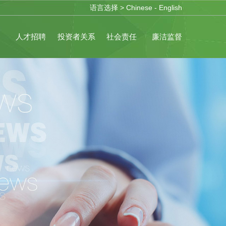
语言选择 >
Chinese
-
English
务
人才招聘
投资者关系
社会责任
廉洁监督
保创新
营销网络
职业发展
投资者问答
可持续发展战略
人才培训
内幕交易防控
社会贡献
廉洁监督
人才招聘
慈善活动
公示
教育事业