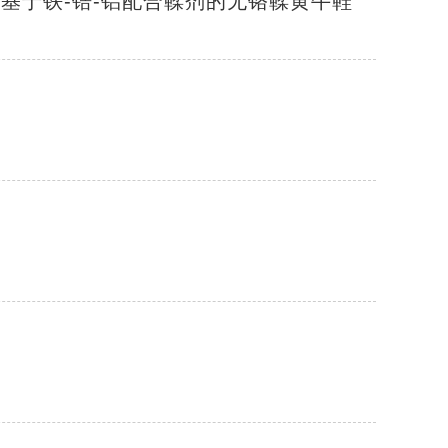
 《基于铁-锆-铝配合鞣剂的无铬鞣黄牛鞋